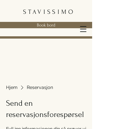
STAVISSIMO
Book bord
Hjem
Reservasjon
Send en
reservasjonsforespørsel
Fyll inn informasjonen din så prøver vi