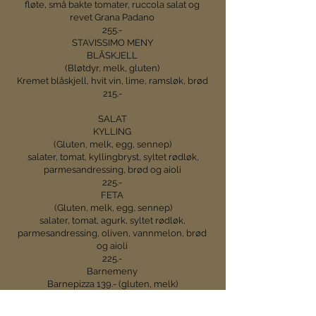
fløte, små bakte tomater, ruccola salat og
revet Grana Padano
255.-
STAVISSIMO MENY
BLÅSKJELL
(Bløtdyr, melk, gluten)
Kremet blåskjell, hvit vin, lime, ramsløk, brød
215.-
SALAT
KYLLING
(Gluten, melk, egg, sennep)
salater, tomat, kyllingbryst, syltet rødløk,
parmesandressing, brød og aioli
225.-
FETA
(Gluten, melk, egg, sennep)
salater, tomat, agurk, syltet rødløk,
parmesandressing, oliven, vannmelon, brød
og aioli
225.-
Barnemeny
Barnepizza 139.- (gluten, melk)
Barneburger 119.- (egg, gluten)