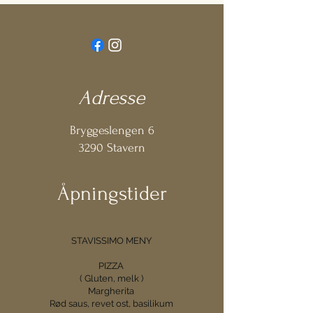
Adresse
Bryggeslengen 6
3290 Stavern
Åpningstider
STAVISSIMO MENY
PIZZA
( Gluten, melk )
Margherita
Rød saus, revet ost, basilikum