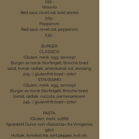
195.-
Vesuvio
Rød saus, revet ost, kokt skinke
229.-
Pepperoni
Rød saus, revet ost, pepperoni
235.-
BURGER
CLASSICO
(Gluten, melk, egg, sennep)
Burger av norsk Storfekjøtt, Brioche brød
salat, tomat, rødløk, amerikansk ost, dressing
225.- ( glutenfritt brød + 20kr)
STAVISSIMO
(Gluten, melk, egg, sennep)
Burger av norsk Storfekjøtt, Brioche brød,
tomat, rødløk, ruccola, parmesankrem
245.- ( glutenfritt brød + 20kr)
PASTA
(Gluten, melk, sulfitt)
Sprøstekt Duroc svin «Salsiccia» fra Virngenes
gård
Hvitløk, fennikel frø, sort pepper, hvit vin,