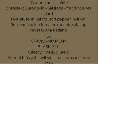
(Gluten, melk, sulfitt)
Sprøstekt Duroc svin «Salsiccia» fra Virngenes
gård
Hvitløk, fennikel frø, sort pepper, hvit vin,
fløte, små bakte tomater, ruccola salat og
revet Grana Padano
255.-
STAVISSIMO MENY
BLÅSKJELL
(Bløtdyr, melk, gluten)
Kremet blåskjell, hvit vin, lime, ramsløk, brød
215.-
SALAT
KYLLING
(Gluten, melk, egg, sennep)
salater, tomat, kyllingbryst, syltet rødløk,
parmesandressing, brød og aioli
225.-
FETA
(Gluten, melk, egg, sennep)
salater, tomat, agurk, syltet rødløk,
parmesandressing, oliven, vannmelon, brød
og aioli
225.-