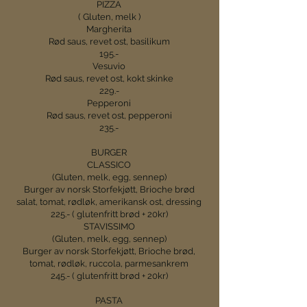
PIZZA
( Gluten, melk )
Margherita
Rød saus, revet ost, basilikum
195.-
Vesuvio
Rød saus, revet ost, kokt skinke
229.-
Pepperoni
Rød saus, revet ost, pepperoni
235.-
BURGER
CLASSICO
(Gluten, melk, egg, sennep)
Burger av norsk Storfekjøtt, Brioche brød
salat, tomat, rødløk, amerikansk ost, dressing
225.- ( glutenfritt brød + 20kr)
STAVISSIMO
(Gluten, melk, egg, sennep)
Burger av norsk Storfekjøtt, Brioche brød,
tomat, rødløk, ruccola, parmesankrem
245.- ( glutenfritt brød + 20kr)
PASTA