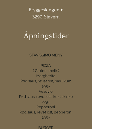
Bryggeslengen 6
3290 Stavern
Åpningstider
STAVISSIMO MENY
PIZZA
( Gluten, melk )
Margherita
Rød saus, revet ost, basilikum
195.-
Vesuvio
Rød saus, revet ost, kokt skinke
229.-
Pepperoni
Rød saus, revet ost, pepperoni
235.-
BURGER