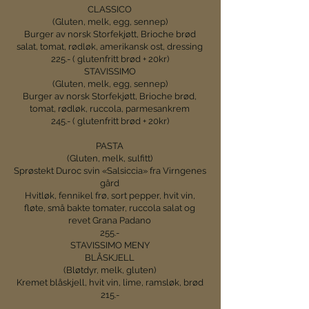
CLASSICO
(Gluten, melk, egg, sennep)
Burger av norsk Storfekjøtt, Brioche brød
salat, tomat, rødløk, amerikansk ost, dressing
225.- ( glutenfritt brød + 20kr)
STAVISSIMO
(Gluten, melk, egg, sennep)
Burger av norsk Storfekjøtt, Brioche brød,
tomat, rødløk, ruccola, parmesankrem
245.- ( glutenfritt brød + 20kr)
PASTA
(Gluten, melk, sulfitt)
Sprøstekt Duroc svin «Salsiccia» fra Virngenes
gård
Hvitløk, fennikel frø, sort pepper, hvit vin,
fløte, små bakte tomater, ruccola salat og
revet Grana Padano
255.-
STAVISSIMO MENY
BLÅSKJELL
(Bløtdyr, melk, gluten)
Kremet blåskjell, hvit vin, lime, ramsløk, brød
215.-