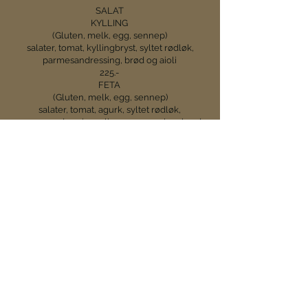
SALAT
KYLLING
(Gluten, melk, egg, sennep)
salater, tomat, kyllingbryst, syltet rødløk,
parmesandressing, brød og aioli
225.-
FETA
(Gluten, melk, egg, sennep)
salater, tomat, agurk, syltet rødløk,
parmesandressing, oliven, vannmelon, brød
og aioli
225.-
Barnemeny
Barnepizza 139.- (gluten, melk)
Barneburger 119.- (egg, gluten)
Sideretter
Pommes frites 55.-
Aioli 29.- (egg)
Hviltøksaus 29.- (melk)
Parmesankrem 29.- (egg, melk)
Oliven 65.-
Brød 29.- (Gluten)